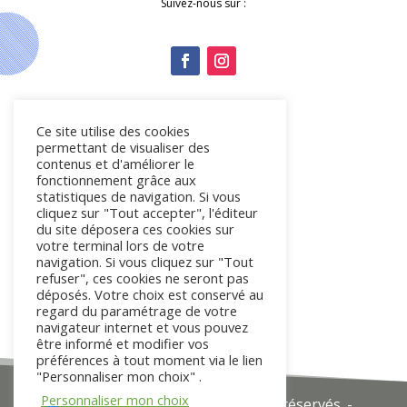
Suivez-nous sur :
Ce site utilise des cookies
permettant de visualiser des
Les liens utiles
contenus et d'améliorer le
fonctionnement grâce aux
statistiques de navigation. Si vous
cliquez sur "Tout accepter", l'éditeur
Nous contacter
du site déposera ces cookies sur
votre terminal lors de votre
Mon service déchets
navigation. Si vous cliquez sur "Tout
refuser", ces cookies ne seront pas
Espace adhérent
déposés. Votre choix est conservé au
regard du paramétrage de votre
navigateur internet et vous pouvez
être informé et modifier vos
préférences à tout moment via le lien
"Personnaliser mon choix" .
Personnaliser mon choix
© 2025 Covaldem 11. Tous droits réservés. -