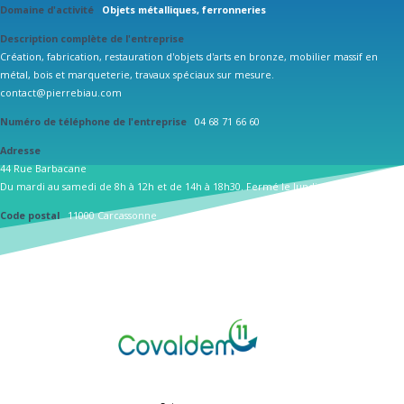
Domaine d'activité
Objets métalliques, ferronneries
Description complète de l'entreprise
Création, fabrication, restauration d'objets d'arts en bronze, mobilier massif en
métal, bois et marqueterie, travaux spéciaux sur mesure.
contact@pierrebiau.com
Numéro de téléphone de l'entreprise
04 68 71 66 60
Adresse
44 Rue Barbacane
Du mardi au samedi de 8h à 12h et de 14h à 18h30. Fermé le lundi.
Code postal
11000 Carcassonne