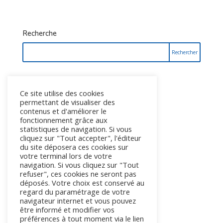
Recherche
CATEGORIE D’ARTICLE
Ce site utilise des cookies
Activités pédagogiques
permettant de visualiser des
Collecte et déchèteries
contenus et d'améliorer le
fonctionnement grâce aux
Concours
statistiques de navigation. Si vous
Divers
cliquez sur "Tout accepter", l'éditeur
du site déposera ces cookies sur
Évènements
votre terminal lors de votre
Recrutement
navigation. Si vous cliquez sur "Tout
refuser", ces cookies ne seront pas
déposés. Votre choix est conservé au
CONTACT
regard du paramétrage de votre
Contacter le Covaldem 11
navigateur internet et vous pouvez
être informé et modifier vos
préférences à tout moment via le lien